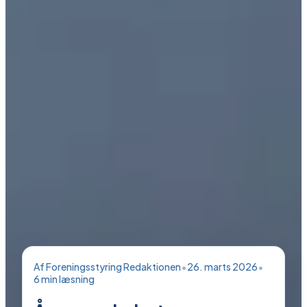
Af
Foreningsstyring Redaktionen
•
26. marts 2026
•
6
min læsning