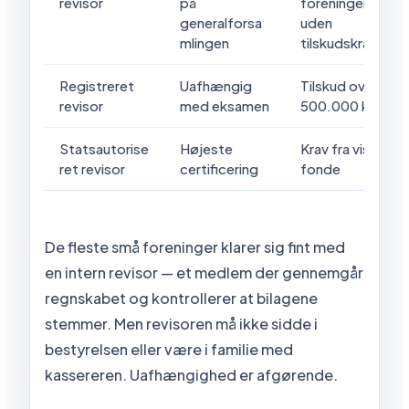
revisor
på
foreninger
generalforsa
uden
mlingen
tilskudskrav
Registreret
Uafhængig
Tilskud over
revisor
med eksamen
500.000 kr.
Statsautorise
Højeste
Krav fra visse
ret revisor
certificering
fonde
De fleste små foreninger klarer sig fint med
en intern revisor — et medlem der gennemgår
regnskabet og kontrollerer at bilagene
stemmer. Men revisoren må ikke sidde i
bestyrelsen eller være i familie med
kassereren. Uafhængighed er afgørende.