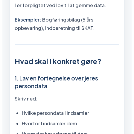
I er forpligtet ved lov til at gemme data.
Eksempler:
Bogføringsbilag (5 års
opbevaring), indberetning til SKAT.
Hvad skal I konkret gøre?
1. Lav en fortegnelse over jeres
persondata
Skriv ned:
Hvilke persondata I indsamler
Hvorfor I indsamler dem
Hvem der har adgang til dem