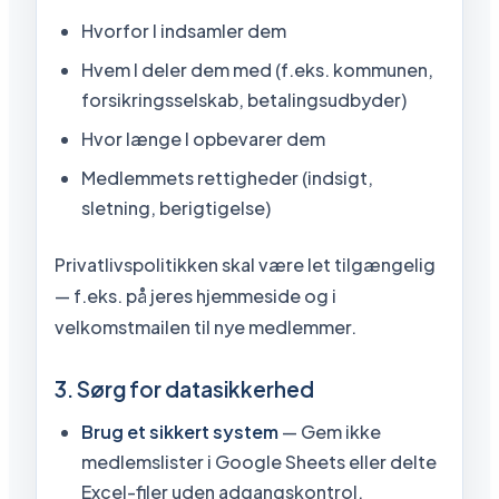
Hvorfor I indsamler dem
Hvem I deler dem med (f.eks. kommunen,
forsikringsselskab, betalingsudbyder)
Hvor længe I opbevarer dem
Medlemmets rettigheder (indsigt,
sletning, berigtigelse)
Privatlivspolitikken skal være let tilgængelig
— f.eks. på jeres hjemmeside og i
velkomstmailen til nye medlemmer.
3. Sørg for datasikkerhed
Brug et sikkert system
— Gem ikke
medlemslister i Google Sheets eller delte
Excel-filer uden adgangskontrol.