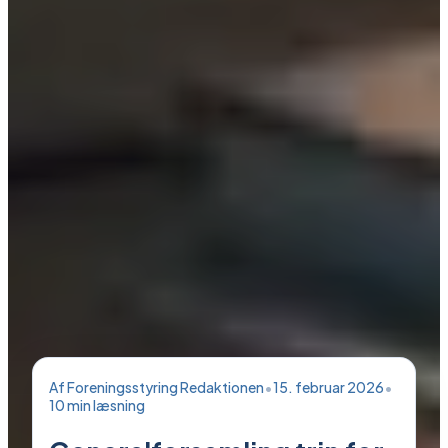
Af
Foreningsstyring Redaktionen
•
15. februar 2026
•
10
min læsning