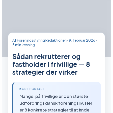
Af
Foreningsstyring Redaktionen
•
9. februar 2026
•
5
min læsning
Sådan rekrutterer og
fastholder I frivillige — 8
strategier der virker
KORT FORTALT
Mangel på frivillige er den største
udfordring i dansk foreningsliv. Her
er 8 konkrete strategier til at finde